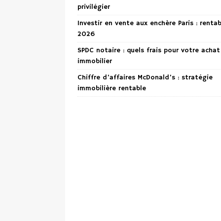
privilégier
Investir en vente aux enchère Paris : renta
2026
SPDC notaire : quels frais pour votre achat
immobilier
Chiffre d’affaires McDonald’s : stratégie
immobilière rentable