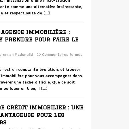
s, l’installation d’une micro-station
sente comme une alternative intéressante,
ue et respectueuse de
[…]
 agence immobilière :
y prendre pour faire le
eremiah Mcdonalid
Commentaires fermés
r est en constante évolution, et trouver
e immobilière pour vous accompagner dans
’avérer une tâche difficile. Que ce soit
e ou louer un bien, il
[…]
e crédit immobilier : une
vantageuse pour les
rs