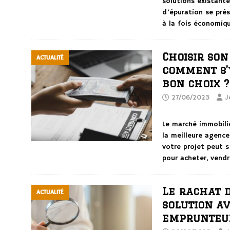
solutions existante
d’épuration se pré
à la fois économiq
Choisir son
ACTUALITÉ
comment s’
bon choix ?
27/06/2023
J
Le marché immobilie
la meilleure agenc
votre projet peut s
pour acheter, vendr
Le rachat d
ACTUALITÉ
solution a
emprunteu