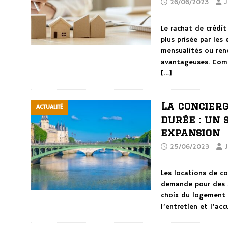
26/06/2023
J
Le rachat de crédit
plus prisée par les
mensualités ou rené
avantageuses. Comm
[…]
La concierg
ACTUALITÉ
durée : un 
expansion
25/06/2023
J
Les locations de co
demande pour des se
choix du logement à
l’entretien et l’ac