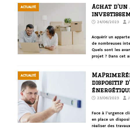
Achat d’un
ACTUALITÉ
investisse
24/06/2023
J
Acquérir un appart
de nombreuses inter
Quels sont les ava
projet ? Dans cet 
MaPrimeRén
ACTUALITÉ
dispositif 
énergétiqu
23/06/2023
J
Face à l’urgence cl
en place un disposit
réaliser des travau