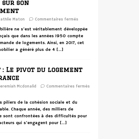
 sur son
ement
athlie Maton
Commentaires fermés
ilière ne s’est véritablement développée
rançais que dans les années 1950 compte
mande de logements. Ainsi, en 2017, cet
obilier a généré plus de 4
[…]
 : Le pivot du logement
France
eremiah Mcdonalid
Commentaires fermés
s piliers de la cohésion sociale et du
ble. Chaque année, des milliers de
e sont confrontées à des difficultés pour
 acteurs qui s’engagent pour
[…]