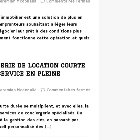
eremiah Mcdonalid
Commentaires fermés
 immobilier est une solution de plus en
 emprunteurs souhaitant alléger leurs
gocier leur prêt à des conditions plus
ent fonctionne cette opération et quels
erie de location courte
service en pleine
eremiah Mcdonalid
Commentaires fermés
urte durée se multiplient, et avec elles, la
rvices de conciergerie spécialisés. Du
 la gestion des clés, en passant par
cueil personnalisé des
[…]