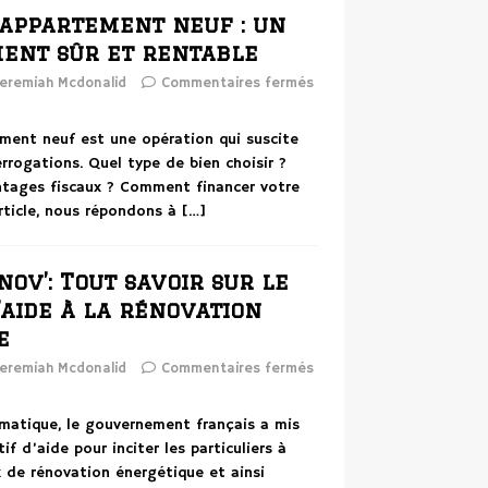
 appartement neuf : un
ment sûr et rentable
eremiah Mcdonalid
Commentaires fermés
ement neuf est une opération qui suscite
rogations. Quel type de bien choisir ?
ntages fiscaux ? Comment financer votre
article, nous répondons à
[…]
ov’: Tout savoir sur le
d’aide à la rénovation
e
eremiah Mcdonalid
Commentaires fermés
imatique, le gouvernement français a mis
if d’aide pour inciter les particuliers à
x de rénovation énergétique et ainsi