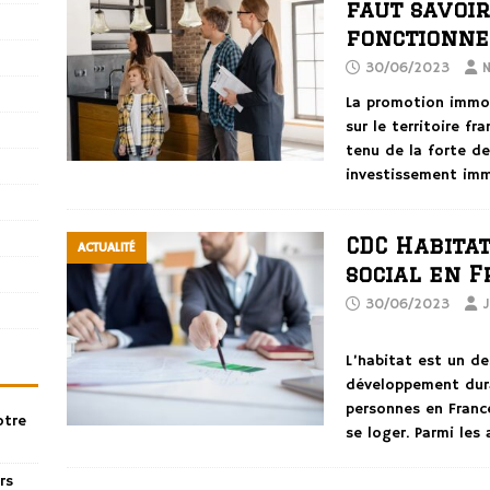
faut savoir
fonctionn
30/06/2023
N
La promotion immob
sur le territoire f
tenu de la forte de
investissement imm
CDC Habitat
ACTUALITÉ
social en 
30/06/2023
J
L’habitat est un de
développement dura
personnes en Franc
otre
se loger. Parmi les
rs