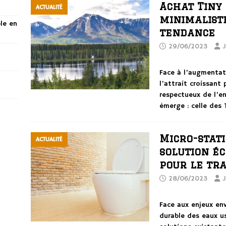
Achat Tiny 
ACTUALITÉ
minimalist
ble en
tendance
29/06/2023
J
Face à l’augmentat
l’attrait croissant
respectueux de l’e
émerge : celle des
Micro-stati
ACTUALITÉ
solution éc
pour le tr
28/06/2023
J
Face aux enjeux en
durable des eaux us