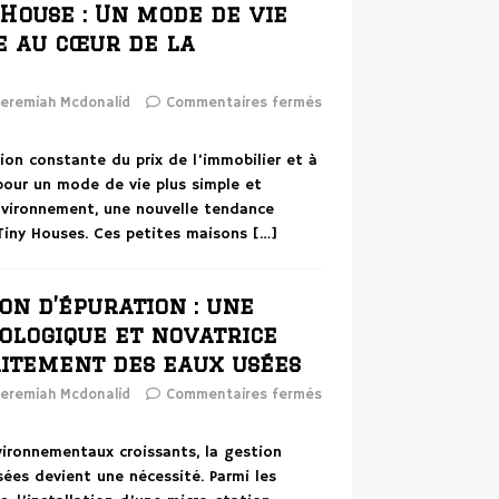
House : Un mode de vie
e au cœur de la
eremiah Mcdonalid
Commentaires fermés
ion constante du prix de l’immobilier et à
 pour un mode de vie plus simple et
nvironnement, une nouvelle tendance
 Tiny Houses. Ces petites maisons
[…]
on d’épuration : une
ologique et novatrice
aitement des eaux usées
eremiah Mcdonalid
Commentaires fermés
vironnementaux croissants, la gestion
ées devient une nécessité. Parmi les