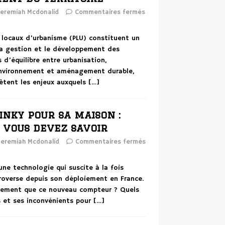
eremiah Mcdonalid
Commentaires fermés
s locaux d’urbanisme (PLU) constituent un
 la gestion et le développement des
s d’équilibre entre urbanisation,
environnement et aménagement durable,
ètent les enjeux auxquels
[…]
nky pour sa maison :
 vous devez savoir
Jeremiah Mcdonalid
Commentaires fermés
une technologie qui suscite à la fois
troverse depuis son déploiement en France.
llement que ce nouveau compteur ? Quels
 et ses inconvénients pour
[…]