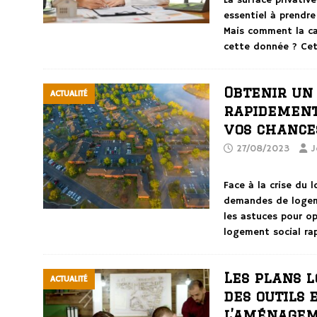
La surface privativ
essentiel à prendr
Mais comment la cal
cette donnée ? Cet
Obtenir un
ACTUALITÉ
rapidement 
vos chance
27/08/2023
J
Face à la crise du
demandes de logeme
les astuces pour op
logement social ra
Les plans l
ACTUALITÉ
des outils 
l’aménagem