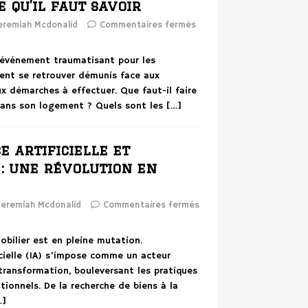
e qu’il faut savoir
eremiah Mcdonalid
Commentaires fermés
 événement traumatisant pour les
vent se retrouver démunis face aux
x démarches à effectuer. Que faut-il faire
dans son logement ? Quels sont les
[…]
e artificielle et
: une révolution en
Jeremiah Mcdonalid
Commentaires fermés
obilier est en pleine mutation.
ficielle (IA) s’impose comme un acteur
transformation, bouleversant les pratiques
itionnels. De la recherche de biens à la
…]