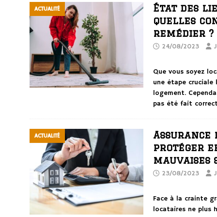
État des li
ACTUALITÉ
quelles co
remédier ?
24/08/2023
J
Que vous soyez loca
une étape cruciale 
logement. Cependan
pas été fait corre
Assurance l
ACTUALITÉ
protéger e
mauvaises 
23/08/2023
J
Face à la crainte g
locataires ne plus 