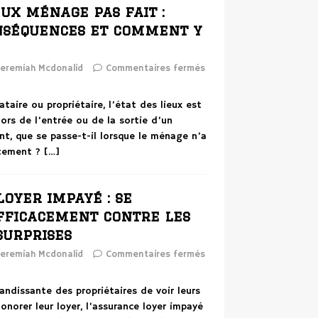
eux ménage pas fait :
nséquences et comment y
eremiah Mcdonalid
Commentaires fermés
taire ou propriétaire, l’état des lieux est
lors de l’entrée ou de la sortie d’un
t, que se passe-t-il lorsque le ménage n’a
ctement ?
[…]
oyer impayé : se
fficacement contre les
surprises
eremiah Mcdonalid
Commentaires fermés
randissante des propriétaires de voir leurs
honorer leur loyer, l’assurance loyer impayé