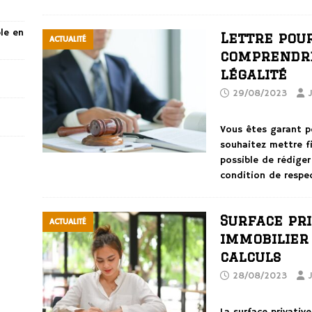
ble en
Lettre pour
ACTUALITÉ
comprendre
légalité
29/08/2023
Vous êtes garant po
souhaitez mettre f
possible de rédiger
condition de respe
Surface pri
ACTUALITÉ
immobilier 
calculs
28/08/2023