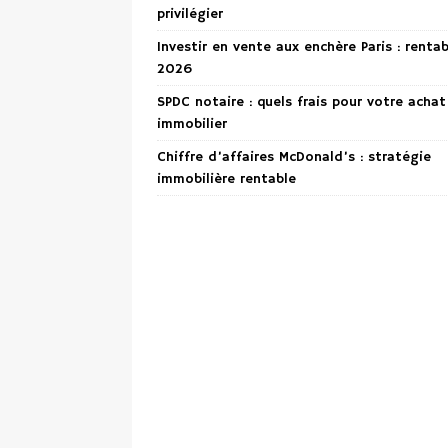
privilégier
Investir en vente aux enchère Paris : renta
2026
SPDC notaire : quels frais pour votre achat
immobilier
Chiffre d’affaires McDonald’s : stratégie
immobilière rentable