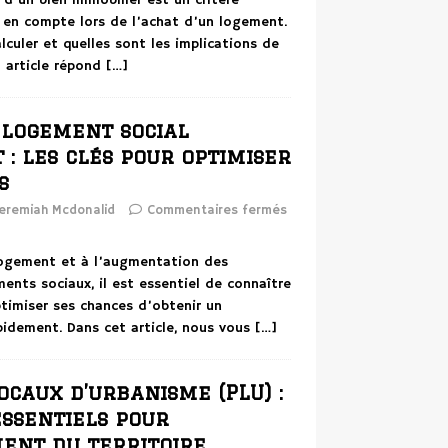
e d’un bien immobilier est un critère
e en compte lors de l’achat d’un logement.
culer et quelles sont les implications de
 article répond
[…]
 logement social
: les clés pour optimiser
s
eremiah Mcdonalid
Commentaires fermés
 logement et à l’augmentation des
nts sociaux, il est essentiel de connaître
timiser ses chances d’obtenir un
pidement. Dans cet article, nous vous
[…]
ocaux d’urbanisme (PLU) :
essentiels pour
ent du territoire