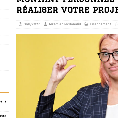
réaliser votre proje
01/11/2023
Jeremiah Mcdonalid
Financement
eils
otre