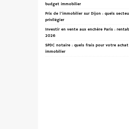
budget immobilier
Prix de l’immobilier sur Dijon : quels secteu
privilégier
Investir en vente aux enchère Paris : renta
2026
SPDC notaire : quels frais pour votre achat
immobilier