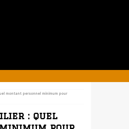
 quel montant personnel minimum pour
lier : quel
 minimum pour