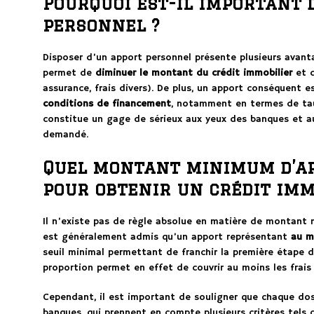
Pourquoi est-il important 
personnel ?
Disposer d’un apport personnel présente plusieurs avanta
permet de
diminuer le montant du crédit immobilier
et d
assurance, frais divers). De plus, un apport conséquent
conditions de financement
, notamment en termes de taux
constitue un gage de sérieux aux yeux des banques et a
demandé.
Quel montant minimum d’a
pour obtenir un crédit imm
Il n’existe pas de règle absolue en matière de montant 
est généralement admis qu’un apport représentant
au m
seuil minimal permettant de franchir la première étape d
proportion permet en effet de couvrir au moins les frais 
Cependant, il est important de souligner que chaque doss
banques, qui prennent en compte plusieurs critères tels q