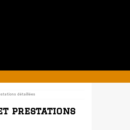
estations détaillées
 et prestations