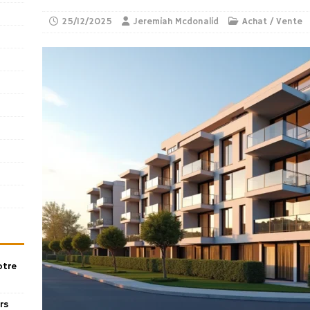
25/12/2025
Jeremiah Mcdonalid
Achat / Vente
otre
rs