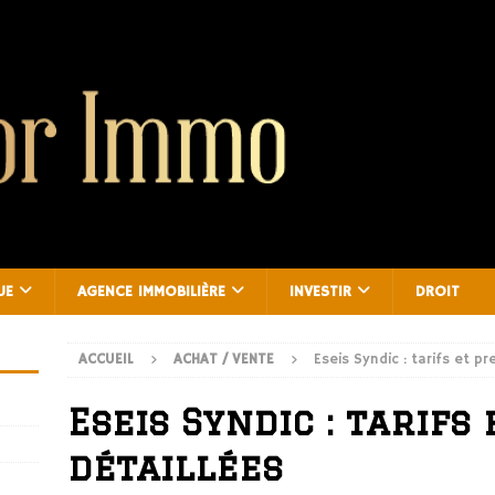
UE
AGENCE IMMOBILIÈRE
INVESTIR
DROIT
ACCUEIL
ACHAT / VENTE
Eseis Syndic : tarifs et pr
Eseis Syndic : tarifs
détaillées