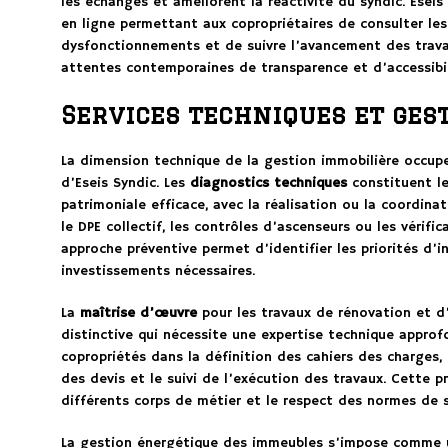
les échanges et améliorent la réactivité du syndic. Esei
en ligne permettant aux copropriétaires de consulter le
dysfonctionnements et de suivre l’avancement des trava
attentes contemporaines de transparence et d’accessibil
Services techniques et ges
La dimension technique de la gestion immobilière occup
d’Eseis Syndic. Les
diagnostics techniques
constituent le
patrimoniale efficace, avec la réalisation ou la coordina
le DPE collectif, les contrôles d’ascenseurs ou les vérifi
approche préventive permet d’identifier les priorités d’in
investissements nécessaires.
La
maîtrise d’œuvre
pour les travaux de rénovation et 
distinctive qui nécessite une expertise technique approf
copropriétés dans la définition des cahiers des charges, 
des devis et le suivi de l’exécution des travaux. Cette p
différents corps de métier et le respect des normes de sé
La gestion énergétique des immeubles s’impose comme u