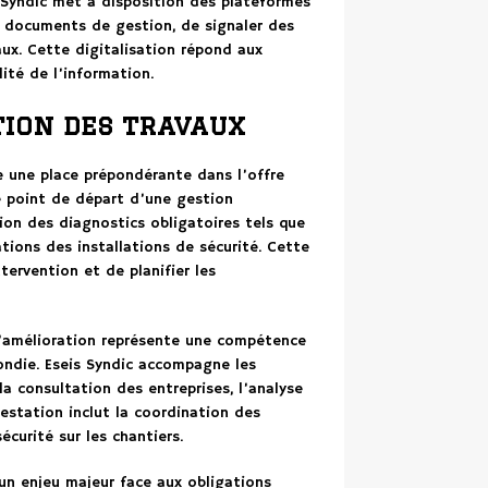
s Syndic met à disposition des plateformes
s documents de gestion, de signaler des
ux. Cette digitalisation répond aux
ité de l’information.
tion des travaux
e une place prépondérante dans l’offre
 point de départ d’une gestion
tion des diagnostics obligatoires tels que
cations des installations de sécurité. Cette
tervention et de planifier les
d’amélioration représente une compétence
ondie. Eseis Syndic accompagne les
la consultation des entreprises, l’analyse
restation inclut la coordination des
curité sur les chantiers.
n enjeu majeur face aux obligations