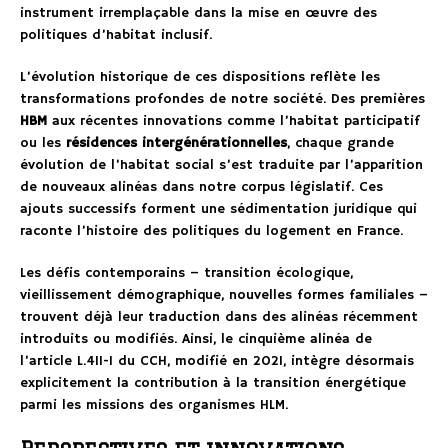
instrument irremplaçable dans la mise en œuvre des
politiques d’habitat inclusif.
L’évolution historique de ces dispositions reflète les
transformations profondes de notre société. Des premières
HBM
aux récentes innovations comme l’habitat participatif
ou les
résidences intergénérationnelles
, chaque grande
évolution de l’habitat social s’est traduite par l’apparition
de nouveaux alinéas dans notre corpus législatif. Ces
ajouts successifs forment une sédimentation juridique qui
raconte l’histoire des politiques du logement en France.
Les défis contemporains – transition écologique,
vieillissement démographique, nouvelles formes familiales –
trouvent déjà leur traduction dans des alinéas récemment
introduits ou modifiés. Ainsi, le cinquième alinéa de
l’article L.411-1 du CCH, modifié en 2021, intègre désormais
explicitement la contribution à la transition énergétique
parmi les missions des organismes HLM.