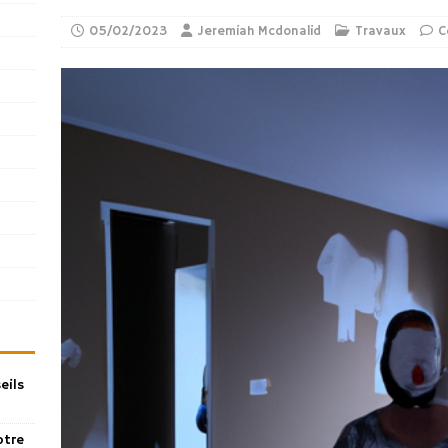
05/02/2023
Jeremiah Mcdonalid
Travaux
C
eils
otre