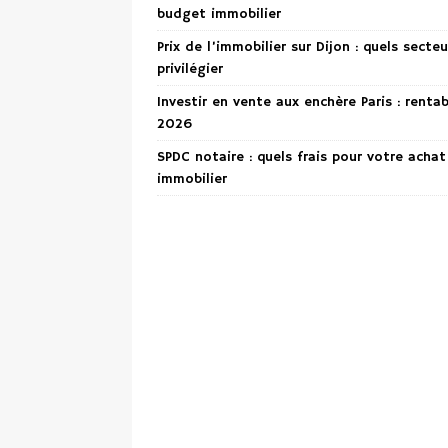
budget immobilier
Prix de l’immobilier sur Dijon : quels secteu
privilégier
Investir en vente aux enchère Paris : renta
2026
SPDC notaire : quels frais pour votre achat
immobilier