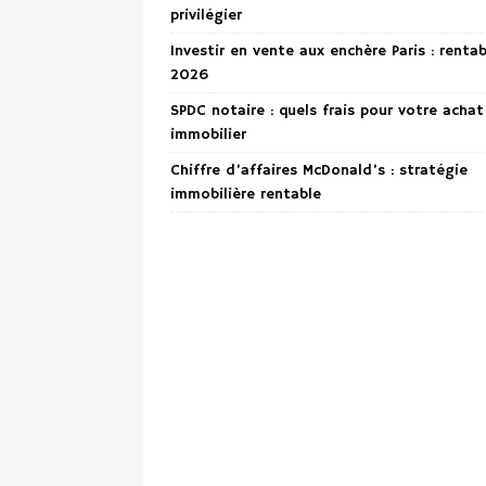
privilégier
Investir en vente aux enchère Paris : renta
2026
SPDC notaire : quels frais pour votre achat
immobilier
Chiffre d’affaires McDonald’s : stratégie
immobilière rentable