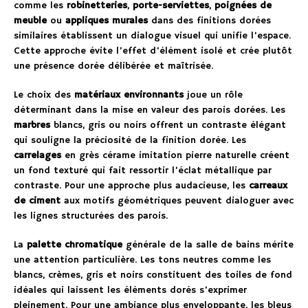
comme les
robinetteries
,
porte-serviettes
,
poignées de
meuble
ou
appliques murales
dans des finitions dorées
similaires établissent un dialogue visuel qui unifie l’espace.
Cette approche évite l’effet d’élément isolé et crée plutôt
une présence dorée délibérée et maîtrisée.
Le choix des
matériaux environnants
joue un rôle
déterminant dans la mise en valeur des parois dorées. Les
marbres
blancs, gris ou noirs offrent un contraste élégant
qui souligne la préciosité de la finition dorée. Les
carrelages
en grès cérame imitation pierre naturelle créent
un fond texturé qui fait ressortir l’éclat métallique par
contraste. Pour une approche plus audacieuse, les
carreaux
de ciment
aux motifs géométriques peuvent dialoguer avec
les lignes structurées des parois.
La
palette chromatique
générale de la salle de bains mérite
une attention particulière. Les tons neutres comme les
blancs, crèmes, gris et noirs constituent des toiles de fond
idéales qui laissent les éléments dorés s’exprimer
pleinement. Pour une ambiance plus enveloppante, les bleus