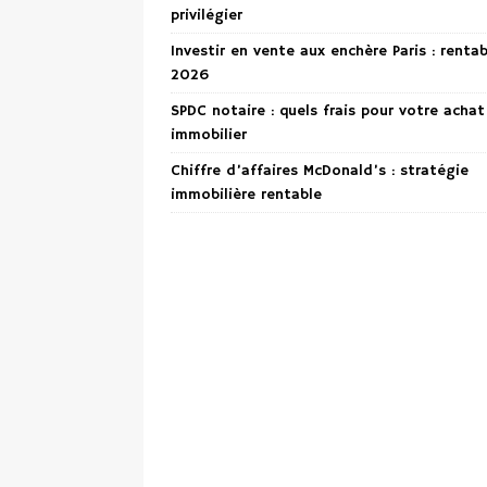
privilégier
Investir en vente aux enchère Paris : renta
2026
SPDC notaire : quels frais pour votre achat
immobilier
Chiffre d’affaires McDonald’s : stratégie
immobilière rentable