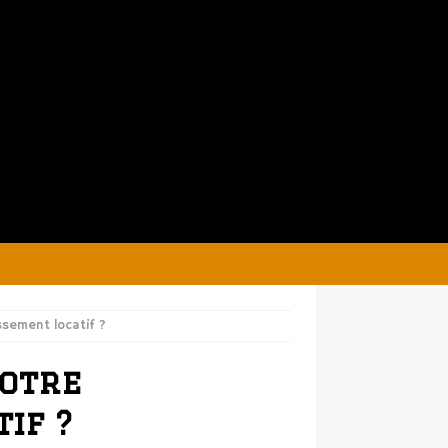
sement locatif ?
otre
if ?