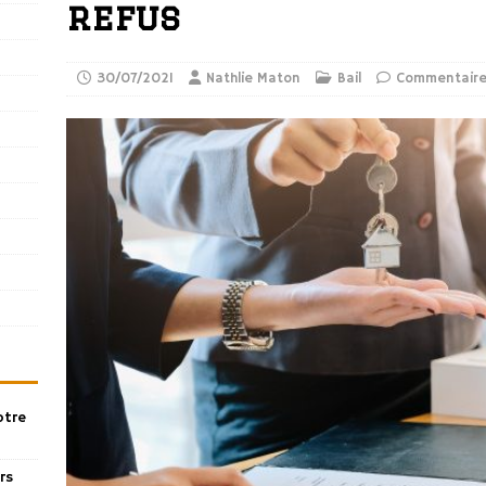
refus
30/07/2021
Nathlie Maton
Bail
Commentaire
otre
rs