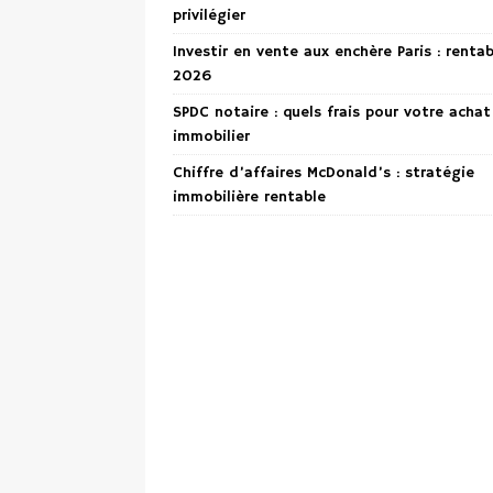
privilégier
Investir en vente aux enchère Paris : renta
2026
SPDC notaire : quels frais pour votre achat
immobilier
Chiffre d’affaires McDonald’s : stratégie
immobilière rentable